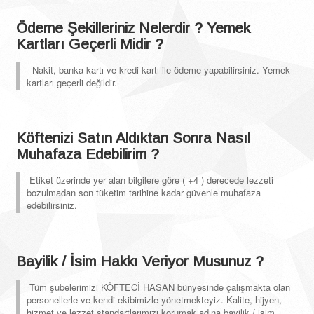
Ödeme Şekilleriniz Nelerdir ? Yemek
Kartları Geçerli Midir ?
Nakit, banka kartı ve kredi kartı ile ödeme yapabilirsiniz. Yemek
kartları geçerli değildir.
Köftenizi Satın Aldıktan Sonra Nasıl
Muhafaza Edebilirim ?
Etiket üzerinde yer alan bilgilere göre ( +4 ) derecede lezzeti
bozulmadan son tüketim tarihine kadar güvenle muhafaza
edebilirsiniz.
Bayilik / İsim Hakkı Veriyor Musunuz ?
Tüm şubelerimizi KÖFTECİ HASAN bünyesinde çalışmakta olan
personellerle ve kendi ekibimizle yönetmekteyiz. Kalite, hijyen,
hizmet ve lezzet standartlarımızı korumak adına bayilik / isim