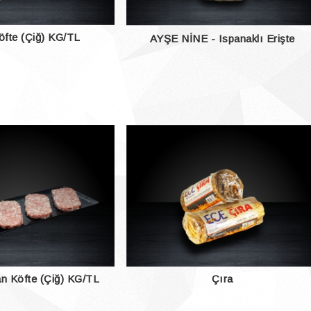
fte (Çiğ) KG/TL
AYŞE NİNE - Ispanaklı Erişte
Makarna 500 Gr.
an Köfte (Çiğ) KG/TL
Çıra