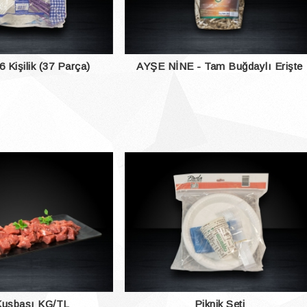
 6 Kişilik (37 Parça)
AYŞE NİNE - Tam Buğdaylı Erişte
500 Gr.
Kuşbaşı KG/TL
Piknik Seti