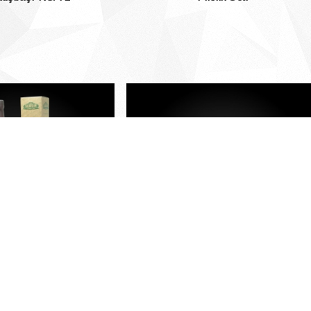
lıç Sirkesi 500 ml.
Dana Biftek KG/TL