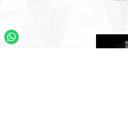
×
Whatsapp
SEBSIR - A