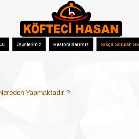
al
Ürünlerimiz
Restoranlarımız
Sıkça Sorulan So
 Nereden Yapmaktadır ?