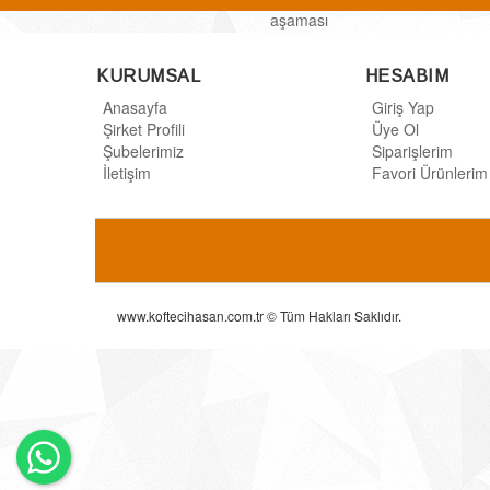
aşaması
dikkate
alınarak
KURUMSAL
HESABIM
helal
Anasayfa
kesim
Giriş Yap
Şirket Profili
yapılmaktadır.
Üye Ol
Şubelerimiz
Buradaki
Siparişlerim
İletişim
etler +4
Favori Ürünlerim
derecede
dinlendirildikten
sonra
(+4)
derecelik
soğutuculu
www.koftecihasan.com.tr © Tüm Hakları Saklıdır.
araçlar
tarafından
et işleme
tesisimize
getirilerek
×
üretime
Whatsapp
kabul
edilir.