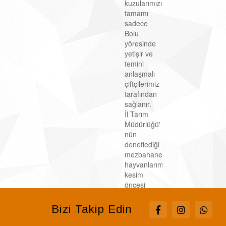
kuzularımızın
tamamı
sadece
Bolu
yöresinde
yetişir ve
temini
anlaşmalı
çiftçilerimiz
tarafından
sağlanır.
İl Tarım
Müdürlüğü'
nün
denetlediği
mezbahanelere
hayvanlarımızın
kesim
öncesi
mezbahaneye
gelme
Bizi Takip Edin
şartları
ve kesim