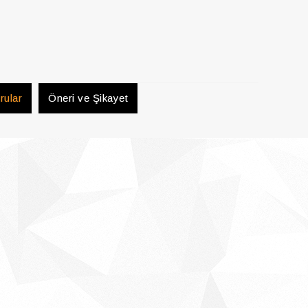
rular
Öneri ve Şikayet