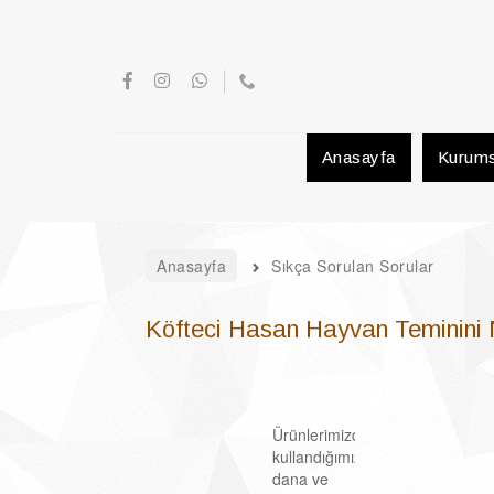
Anasayfa
Kurums
Anasayfa
Sıkça Sorulan Sorular
Köfteci Hasan Hayvan Teminini
Ürünlerimizde
kullandığımız
dana ve