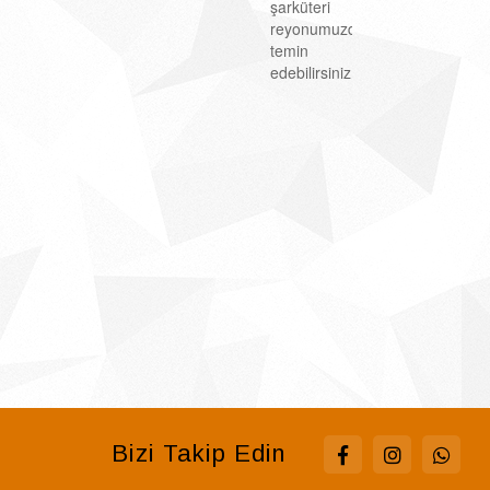
şarküteri
reyonumuzdan
temin
edebilirsiniz.
Bizi Takip Edin