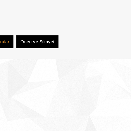
rular
Öneri ve Şikayet