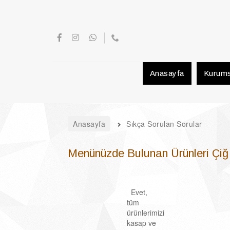
Anasayfa
Kurums
Anasayfa
Sıkça Sorulan Sorular
Menünüzde Bulunan Ürünleri Çiğ 
Evet,
tüm
ürünlerimizi
kasap ve