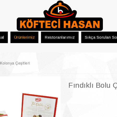
al
Ürünlerimiz
Restoranlarımız
Sıkça Sorulan So
 Kolonya Çeşitleri
Fındıklı Bolu 