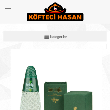
KATEGORİLER
Kategoriler
Çiğ Ürünler
Çorbalar
Köfte Çeşitleri
Izgara Etler
Ekmek Arası ve Dürüm Çeşitleri
Spesiyal Ürünler
Salata ve Yan Ürünler
İçecekler