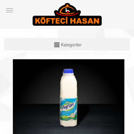
KATEGORİLER
Kategoriler
Çiğ Ürünler
Çorbalar
Köfte Çeşitleri
Izgara Etler
Ekmek Arası ve Dürüm Çeşitleri
Spesiyal Ürünler
Salata ve Yan Ürünler
İçecekler