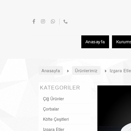
Anasayfa
Kurums
Anasayfa
Ürünlerimiz
Izgara Etle
KATEGORİLER
Çiğ Ürünler
Çorbalar
Köfte Çeşitleri
Izgara Etler