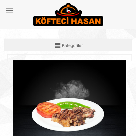
KATEGORİLER
Kategoriler
Çiğ Ürünler
Çorbalar
Köfte Çeşitleri
Izgara Etler
Ekmek Arası ve Dürüm Çeşitleri
Spesiyal Ürünler
Salata ve Yan Ürünler
İçecekler