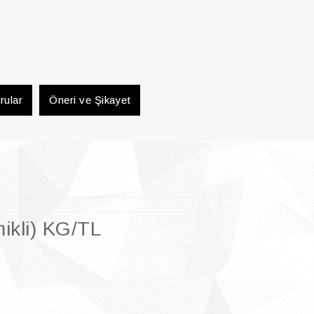
rular
Öneri ve Şikayet
ikli) KG/TL