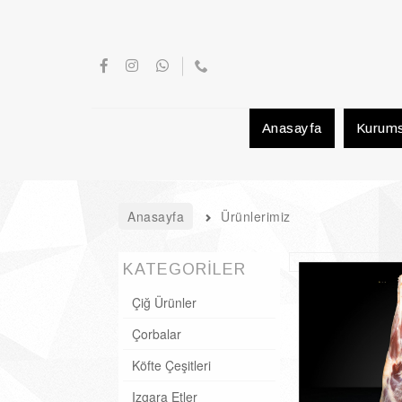
Anasayfa
Kurums
Anasayfa
Ürünlerimiz
KATEGORİLER
Çiğ Ürünler
Çorbalar
Köfte Çeşitleri
Izgara Etler