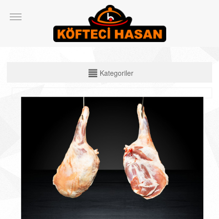
KATEGORİLER
Kategoriler
Çiğ Ürünler
Çorbalar
Köfte Çeşitleri
Izgara Etler
Ekmek Arası ve Dürüm Çeşitleri
Spesiyal Ürünler
Salata ve Yan Ürünler
İçecekler