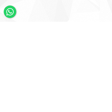
×
Whatsapp
Bizi Takip Edin
KURUMSAL
HESABIM
Anasayfa
Giriş Yap
Şirket Profili
Üye Ol
Şubelerimiz
Siparişlerim
İletişim
Favori Ürünlerim