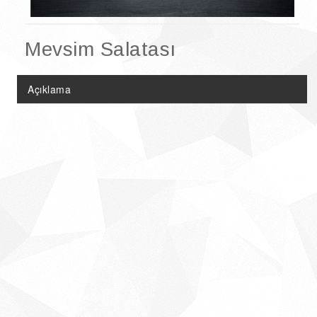
Doğal Ürünler
Şarküteri Ürünleri
Mevsim Salatası
Çikolata & Kolonya Çeşitleri
Açıklama