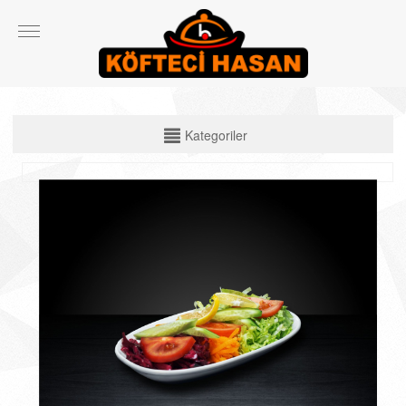
KATEGORİLER
Kategoriler
Çiğ Ürünler
Çorbalar
Köfte Çeşitleri
Izgara Etler
Ekmek Arası ve Dürüm Çeşitleri
Spesiyal Ürünler
Salata ve Yan Ürünler
İçecekler