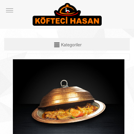
KATEGORİLER
Kategoriler
Çiğ Ürünler
Çorbalar
Köfte Çeşitleri
Izgara Etler
Ekmek Arası ve Dürüm Çeşitleri
Spesiyal Ürünler
Salata ve Yan Ürünler
İçecekler