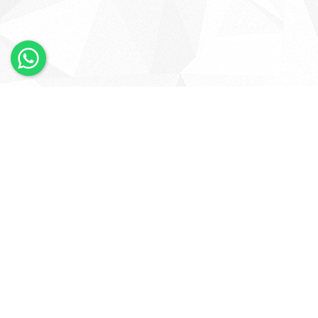
×
Whatsapp
Bizi Takip Edin
KURUMSAL
HESABIM
Anasayfa
Giriş Yap
Şirket Profili
Üye Ol
Şubelerimiz
Siparişlerim
İletişim
Favori Ürünlerim