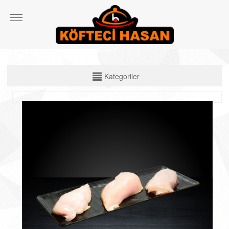
KATEGORİLER
Kategoriler
Çiğ Ürünler
Çorbalar
Köfte Çeşitleri
Izgara Etler
Ekmek Arası ve Dürüm Çeşitleri
Spesiyal Ürünler
Salata ve Yan Ürünler
İçecekler