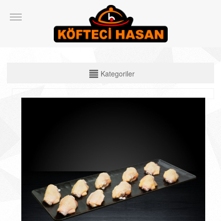
KATEGORİLER
Kategoriler
Çiğ Ürünler
Çorbalar
Köfte Çeşitleri
Izgara Etler
Ekmek Arası ve Dürüm Çeşitleri
Spesiyal Ürünler
Salata ve Yan Ürünler
İçecekler