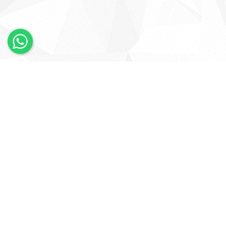
×
Whatsapp
Bizi Takip Edin
KURUMSAL
HESABIM
Anasayfa
Giriş Yap
Şirket Profili
Üye Ol
Şubelerimiz
Siparişlerim
İletişim
Favori Ürünlerim