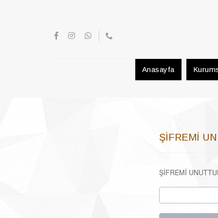
Anasayfa
Kurums
ŞİFREMİ U
ŞİFREMİ UNUTT