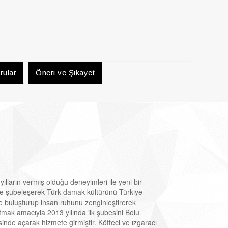
rular
Öneri ve Şikayet
ılların vermiş olduğu deneyimleri ile yeni bir
e şubeleşerek Türk damak kültürünü Türkiye
le buluşturup insan ruhunu zenginleştirerek
tmak amacıyla 2013 yılında ilk şubesini Bolu
nde açarak hizmete girmiştir. Köfteci ve ızgaracı