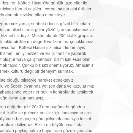
birleştiren Köfteci Hasan’da günlük taze etler ile
aricinde tüm et çeşitleri, çorba, salata gibi ürünleri
izin damak zevkine hitap etmekteyiz.
ızgara çekiyorsa; sohbet edecek güzel bir mekân
Hasan ailesi olarak güler yüzlü iş arkadaşlarımız ve
e hizmetinizdeyiz. Mekân olarak 200 kişilik gruplara
makla birlikte en değerli varlıklarımız çocuklarımız
evcuttur. Köfteci Hasan siz misafirlerine layık
 hizmeti, en iyi lezzeti ve en iyi tanıtımı yaparak
t oluşturmaya çalışmaktadır. Bizim için esas olan
amak tadıdır. Çünkü biz sizi önemsiyoruz. Amacımız
emek kültürü değil bir deneyim sunmak.
ite olduğu bilinciyle hareket etmekteyiz.
olu ve Seben civarında yetişen dana ve kuzularımız
ahanesinde veteriner hekim kontrolünde kesilerek
 beğenisine sunmaktayız.
en değerler gibi 2013’den bugüne bugünden
zet, kalite ve gelecek nesiller için inovasyona açık
 büyümek her geçen gün gelişmek amacıyla lezzet
r olalım istiyoruz. Bizim en büyük hayalimiz
ofraları paylaşmak ve hayatınızın güzelleşmesine